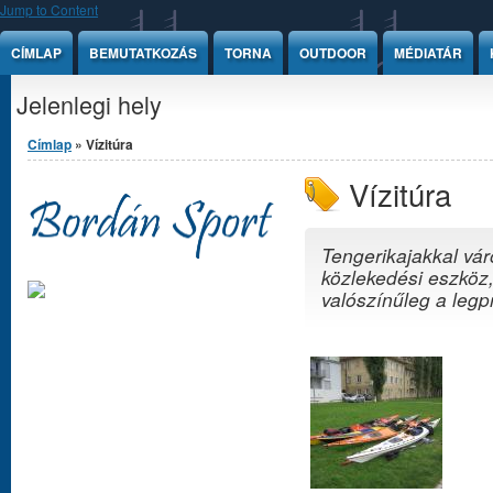
Jump to Content
CÍMLAP
BEMUTATKOZÁS
TORNA
OUTDOOR
MÉDIATÁR
Jelenlegi hely
Címlap
» Vízitúra
Vízitúra
Tengerikajakkal vá
közlekedési eszköz,
valószínűleg a legp