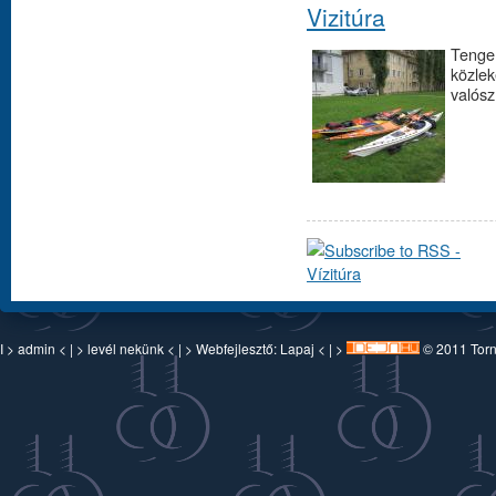
Vizitúra
Tenger
közlek
valósz
I >
admin
< | >
levél nekünk
< | > Webfejlesztő:
Lapaj
< | >
© 2011 Torn-