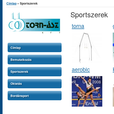
Címlap
» Sportszerek
Sportszerek
torna
Címlap
Bemutatkozás
aerobic
Sportszerek
Oktatás
Bordánsport