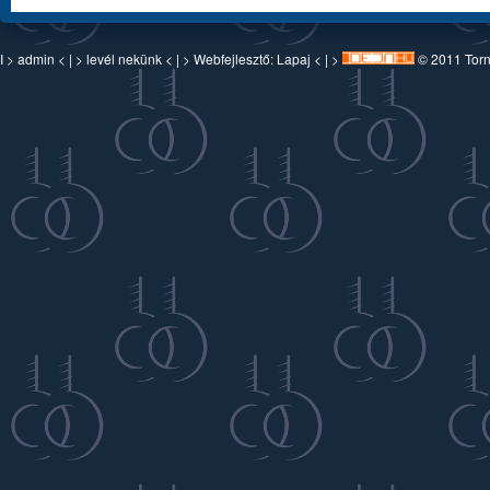
I >
admin
< | >
levél nekünk
< | > Webfejlesztő:
Lapaj
< | >
© 2011 Torn-