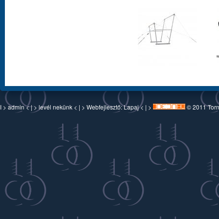
I >
admin
< | >
levél nekünk
< | > Webfejlesztő:
Lapaj
< | >
© 2011 Torn-