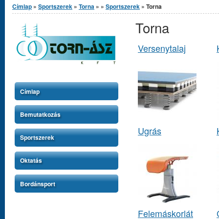
Címlap
»
Sportszerek
»
Torna
»
»
Sportszerek
» Torna
Torna
Versenytalaj
Címlap
Bemutatkozás
Ugrás
Sportszerek
Oktatás
Bordánsport
Felemáskorlát