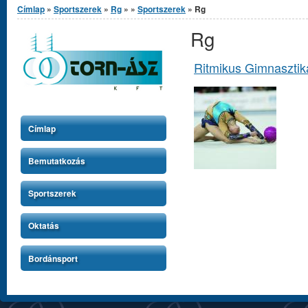
Címlap
»
Sportszerek
»
Rg
»
»
Sportszerek
» Rg
Rg
Ritmikus Gimnasztik
Címlap
Bemutatkozás
Sportszerek
Oktatás
Bordánsport