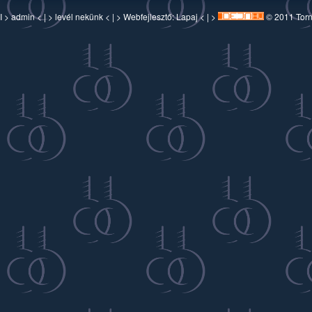
I >
admin
< | >
levél nekünk
< | > Webfejlesztő:
Lapaj
< | >
© 2011 Torn-